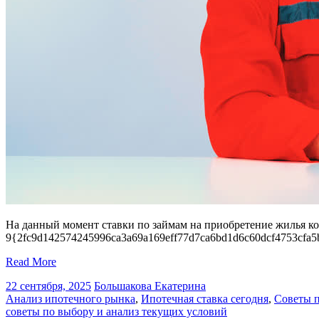
На данный момент ставки по займам на приобретение жилья ко
9{2fc9d142574245996ca3a69a169eff77d7ca6bd1d6c60dcf4753cfa5b9
Read More
22 сентября, 2025
Большакова Екатерина
Анализ ипотечного рынка
,
Ипотечная ставка сегодня
,
Советы п
советы по выбору и анализ текущих условий