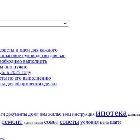
советы и идеи для каждого
пошаговое руководство для вас
необходимо выполнить
ем оно нужно
б. в 2025 году
веты по его выполнению
ны для оформления сделки
ипотека
долг
жилье
ьги
документы
дом
заем
инструкция
капитал
ремонт
советы
совет
условия
шаги
цена
рынок
семья
es