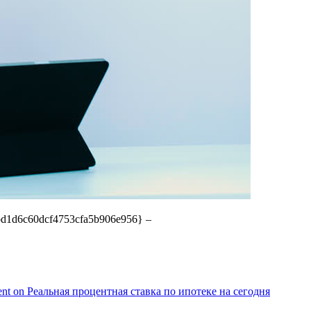
d1d6c60dcf4753cfa5b906e956} –
nt
on Реальная процентная ставка по ипотеке на сегодня