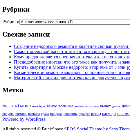
Рубрики
Рубрики
Свежие записи
Создание недорогого ремонта в квартире своими руками 
Самостоятельный расчет ипотеки на квартиру – простое 
Кому предоставляется военная ипотека и какие условия 
Предодобрение ипотеки что это такое как получить и зач
Купить квартиру в Москве недорого: вторичка от 5 млн ру
Косметический ремонт квартиры – основные этапы и со
Материнский капитал для ипотеки какие документы нуж
Метки
банк
взнос
вычет
ден
военные
ВТБ
выбор
2025
банки
брак
выходные
дележ
расчет
расходы
покупка
помощь
правила
продажа
проценты
развод
право
процесс
Powered by WordPress
All rights reserved © BrickSpace
SEOS Social Theme by Seos Them