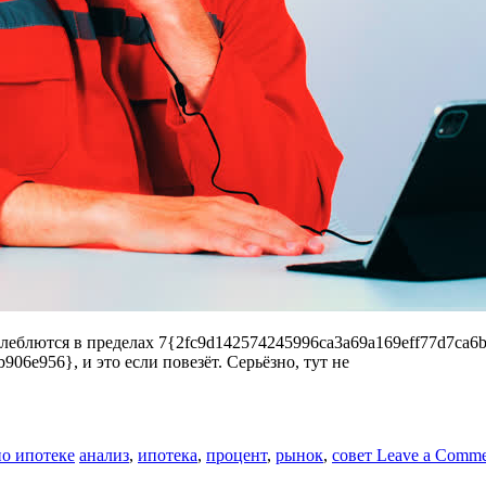
леблются в пределах 7{2fc9d142574245996ca3a69a169eff77d7ca6b
06e956}, и это если повезёт. Серьёзно, тут не
о ипотеке
анализ
,
ипотека
,
процент
,
рынок
,
совет
Leave a Comme