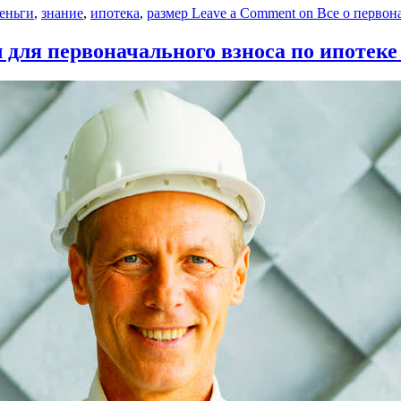
еньги
,
знание
,
ипотека
,
размер
Leave a Comment
on Все о первона
 для первоначального взноса по ипотеке