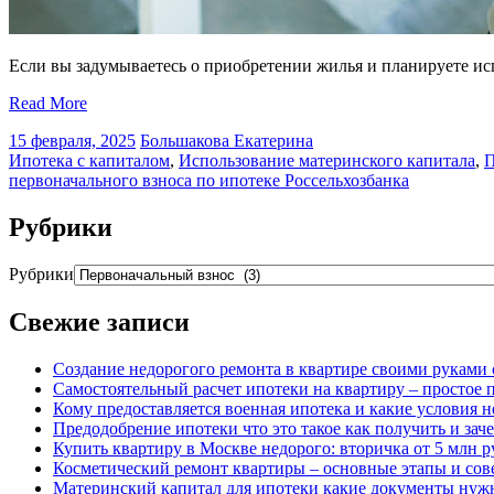
Если вы задумываетесь о приобретении жилья и планируете исп
Read More
15 февраля, 2025
Большакова Екатерина
Ипотека с капиталом
,
Использование материнского капитала
,
П
первоначального взноса по ипотеке Россельхозбанка
Рубрики
Рубрики
Свежие записи
Создание недорогого ремонта в квартире своими руками 
Самостоятельный расчет ипотеки на квартиру – простое 
Кому предоставляется военная ипотека и какие условия 
Предодобрение ипотеки что это такое как получить и зач
Купить квартиру в Москве недорого: вторичка от 5 млн ру
Косметический ремонт квартиры – основные этапы и со
Материнский капитал для ипотеки какие документы нуж