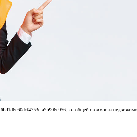
a6bd1d6c60dcf4753cfa5b906e956} от общей стоимости недвижимост