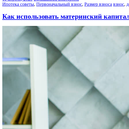
Ипотека советы
,
Первоначальный взнос
,
Размер взноса
взнос
,
д
Как использовать материнский капитал