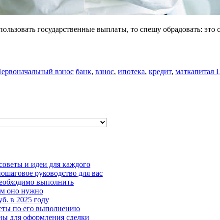
ользовать государственные выплаты, то спешу обрадовать: это 
ервоначальный взнос
банк
,
взнос
,
ипотека
,
кредит
,
маткапитал
L
советы и идеи для каждого
пошаговое руководство для вас
необходимо выполнить
ем оно нужно
б. в 2025 году
веты по его выполнению
ны для оформления сделки