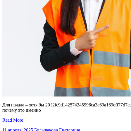
Для начала – хотя бы 20{2fc9d142574245996ca3a69a169eff77d7c
почему это именно
Read More
11 апреля, 2025
Большакова Екатерина