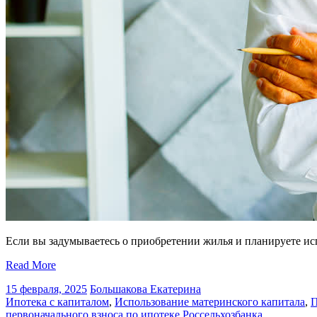
Если вы задумываетесь о приобретении жилья и планируете исп
Read More
15 февраля, 2025
Большакова Екатерина
Ипотека с капиталом
,
Использование материнского капитала
,
П
первоначального взноса по ипотеке Россельхозбанка