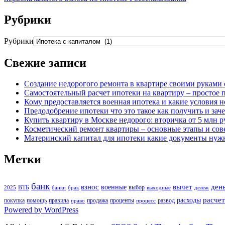
Рубрики
Рубрики
Свежие записи
Создание недорогого ремонта в квартире своими руками 
Самостоятельный расчет ипотеки на квартиру – простое 
Кому предоставляется военная ипотека и какие условия 
Предодобрение ипотеки что это такое как получить и зач
Купить квартиру в Москве недорого: вторичка от 5 млн ру
Косметический ремонт квартиры – основные этапы и со
Материнский капитал для ипотеки какие документы нуж
Метки
банк
взнос
вычет
ден
военные
ВТБ
выбор
2025
банки
брак
выходные
дележ
расчет
расходы
покупка
помощь
правила
продажа
проценты
развод
право
процесс
Powered by WordPress