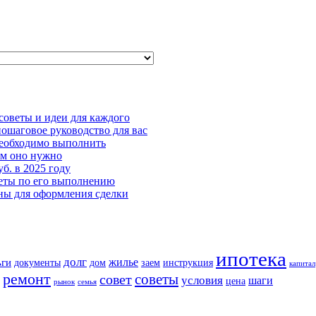
советы и идеи для каждого
пошаговое руководство для вас
необходимо выполнить
ем оно нужно
б. в 2025 году
веты по его выполнению
ны для оформления сделки
ипотека
долг
жилье
ьги
документы
дом
заем
инструкция
капитал
ремонт
советы
совет
условия
шаги
цена
рынок
семья