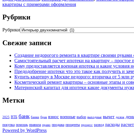
квартиры с примерами оформления
Рубрики
Рубрики
Свежие записи
Создание недорогого ремонта в квартире своими руками 
Самостоятельный расчет ипотеки на квартиру – простое 
Кому предоставляется военная ипотека и какие условия 
Предодобрение ипотеки что это такое как получить и зач
Купить квартиру в Москве недорого: вторичка от 5 млн ру
Косметический ремонт квартиры – основные этапы и со
Материнский капитал для ипотеки какие документы нуж
Метки
банк
взнос
вычет
ден
военные
ВТБ
выбор
2025
банки
брак
выходные
дележ
расчет
расходы
покупка
помощь
правила
продажа
проценты
развод
право
процесс
Powered by WordPress