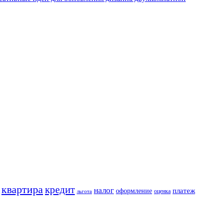
квартира
кредит
налог
платеж
оформление
оценка
льгота