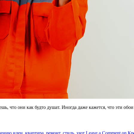
шь, что они как будто душат. Иногда даже кажется, что эти обои
лению
идеи
,
квартира
,
ремонт
,
стиль
,
уют
Leave a Comment
on Кр