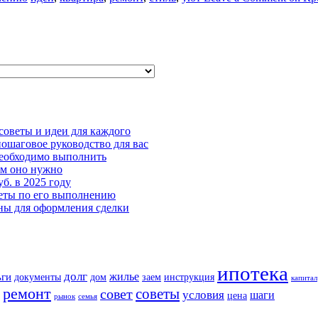
советы и идеи для каждого
пошаговое руководство для вас
необходимо выполнить
ем оно нужно
б. в 2025 году
веты по его выполнению
ны для оформления сделки
ипотека
долг
жилье
ьги
документы
дом
заем
инструкция
капитал
ремонт
советы
совет
условия
шаги
цена
рынок
семья