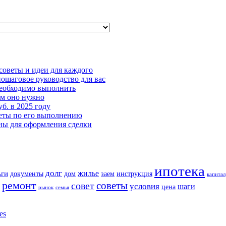
советы и идеи для каждого
пошаговое руководство для вас
необходимо выполнить
ем оно нужно
б. в 2025 году
веты по его выполнению
ны для оформления сделки
ипотека
долг
жилье
ьги
документы
дом
заем
инструкция
капитал
ремонт
советы
совет
условия
шаги
цена
рынок
семья
es