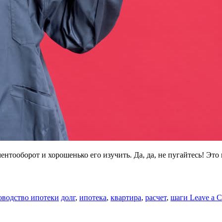
нтооборот и хорошенько его изучить. Да, да, не пугайтесь! Это 
оводство ипотеки
долг
,
ипотека
,
квартира
,
расчет
,
шаги
Leave a 