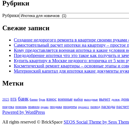
Рубрики
Рубрики
Свежие записи
Создание недорогого ремонта в квартире своими руками 
Самостоятельный расчет ипотеки на квартиру – простое 
Кому предоставляется военная ипотека и какие условия 
Предодобрение ипотеки что это такое как получить и зач
Купить квартиру в Москве недорого: вторичка от 5 млн ру
Косметический ремонт квартиры – основные этапы и со
Материнский капитал для ипотеки какие документы нуж
Метки
банк
взнос
вычет
ден
военные
ВТБ
выбор
2025
банки
брак
выходные
дележ
расчет
расходы
покупка
помощь
правила
продажа
проценты
развод
право
процесс
Powered by WordPress
All rights reserved © BrickSpace
SEOS Social Theme by Seos Them