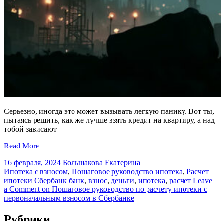
Серьезно, иногда это может вызывать легкую панику. Вот ты,
пытаясь решить, как же лучше взять кредит на квартиру, а над
тобой зависают
Read More
16 февраля, 2024
Большакова Екатерина
Ипотека с взносом
,
Пошаговое руководство ипотека
,
Расчет
ипотеки Сбербанк
банк
,
взнос
,
деньги
,
ипотека
,
расчет
Leave
a Comment
on Пошаговое руководство по расчету ипотеки с
первоначальным взносом в Сбербанке
Рубрики