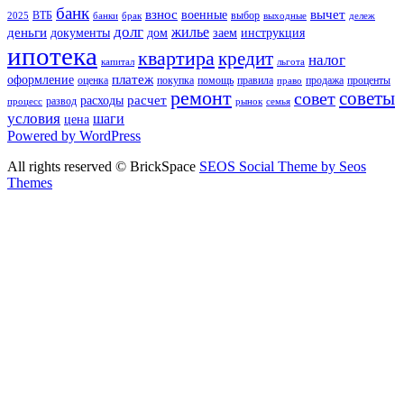
банк
взнос
вычет
военные
ВТБ
выбор
2025
банки
брак
выходные
дележ
долг
жилье
деньги
документы
дом
заем
инструкция
ипотека
квартира
кредит
налог
капитал
льгота
платеж
оформление
оценка
покупка
помощь
правила
продажа
проценты
право
ремонт
советы
совет
расчет
расходы
развод
процесс
рынок
семья
условия
шаги
цена
Powered by WordPress
All rights reserved © BrickSpace
SEOS Social Theme by Seos
Themes