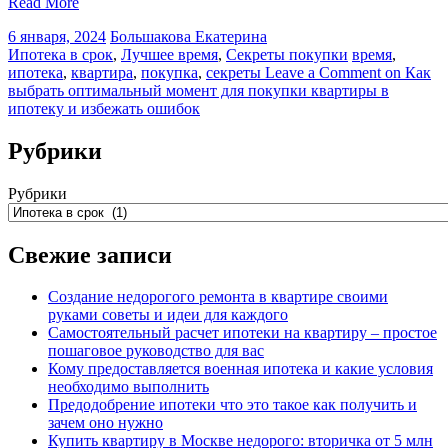
Read More
6 января, 2024
Большакова Екатерина
Ипотека в срок
,
Лучшее время
,
Секреты покупки
время
,
ипотека
,
квартира
,
покупка
,
секреты
Leave a Comment
on Как
выбрать оптимальный момент для покупки квартиры в
ипотеку и избежать ошибок
Рубрики
Рубрики
Свежие записи
Создание недорогого ремонта в квартире своими
руками советы и идеи для каждого
Самостоятельный расчет ипотеки на квартиру – простое
пошаговое руководство для вас
Кому предоставляется военная ипотека и какие условия
необходимо выполнить
Предодобрение ипотеки что это такое как получить и
зачем оно нужно
Купить квартиру в Москве недорого: вторичка от 5 млн