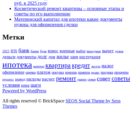
руб. в 2025 году
Косметический ремонт квартиры – основные этапы и
советы по его выполнению
Материнский капитал для ипотеки какие документы
нужны для оформления сделки
Метки
банк
взнос
вычет
военные
ВТБ
выбор
2025
банки
брак
выходные
дележ
долг
жилье
деньги
документы
дом
заем
инструкция
ипотека
квартира
кредит
налог
капитал
льгота
платеж
оформление
оценка
покупка
помощь
правила
продажа
проценты
право
ремонт
советы
совет
расчет
расходы
развод
процесс
рынок
семья
условия
шаги
цена
Powered by WordPress
All rights reserved © BrickSpace
SEOS Social Theme by Seos
Themes