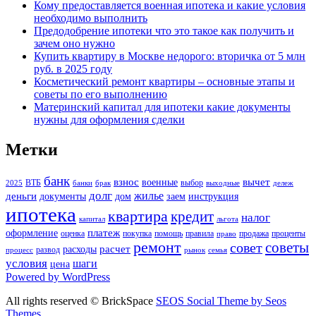
Кому предоставляется военная ипотека и какие условия
необходимо выполнить
Предодобрение ипотеки что это такое как получить и
зачем оно нужно
Купить квартиру в Москве недорого: вторичка от 5 млн
руб. в 2025 году
Косметический ремонт квартиры – основные этапы и
советы по его выполнению
Материнский капитал для ипотеки какие документы
нужны для оформления сделки
Метки
банк
взнос
вычет
военные
ВТБ
выбор
2025
банки
брак
выходные
дележ
долг
жилье
деньги
документы
дом
заем
инструкция
ипотека
квартира
кредит
налог
капитал
льгота
платеж
оформление
оценка
покупка
помощь
правила
продажа
проценты
право
ремонт
советы
совет
расчет
расходы
развод
процесс
рынок
семья
условия
шаги
цена
Powered by WordPress
All rights reserved © BrickSpace
SEOS Social Theme by Seos
Themes