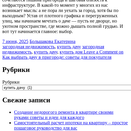
инфраструктуре. В какой-то момент у многих из нас
возникает мысль: а не пора ли уехать за город, хотя бы по
выходным? Устав от плотного графика и перегруженных
улиц, мы начинаем мечтать о даче — пусть не дворце, но
уютном пространстве, где можно дышать полной грудью. И
вот тут начинается главное: выбор.
7 июня, 2025
Большакова Екатерина
загородная недвижимость
,
купить дачу
загородная
недвижимость
,
купить дачу
,
купить дом
Leave a Comment
on
Как выбрать дачу в пригороде: советы для покупателя
Рубрики
Рубрики
Свежие записи
Создание недорогого ремонта в квартире своими
руками советы и идеи для каждого
Самостоятельный расчет ипотеки на квартиру – простое
пошаговое руководство для вас