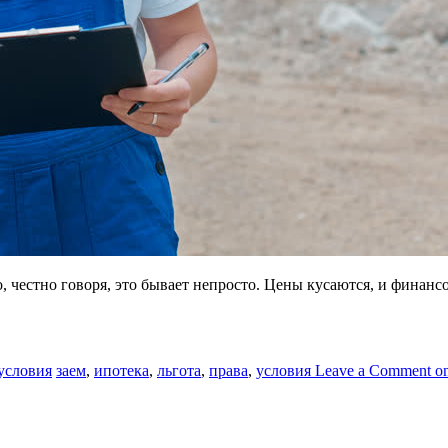
, честно говоря, это бывает непросто. Цены кусаются, и финанс
условия
заем
,
ипотека
,
льгота
,
права
,
условия
Leave a Comment
on