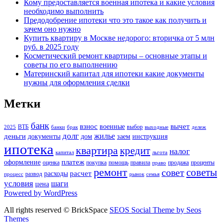
Кому предоставляется военная ипотека и какие условия
необходимо выполнить
Предодобрение ипотеки что это такое как получить и
зачем оно нужно
Купить квартиру в Москве недорого: вторичка от 5 млн
руб. в 2025 году
Косметический ремонт квартиры – основные этапы и
советы по его выполнению
Материнский капитал для ипотеки какие документы
нужны для оформления сделки
Метки
банк
взнос
вычет
военные
ВТБ
выбор
2025
банки
брак
выходные
дележ
долг
жилье
деньги
документы
дом
заем
инструкция
ипотека
квартира
кредит
налог
капитал
льгота
платеж
оформление
оценка
покупка
помощь
правила
продажа
проценты
право
ремонт
советы
совет
расчет
расходы
развод
процесс
рынок
семья
условия
шаги
цена
Powered by WordPress
All rights reserved © BrickSpace
SEOS Social Theme by Seos
Themes