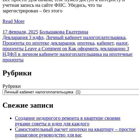
учетная запись на сайте ФНС. Убедись, что ты
зарегистрирован – без этого
Read More
17 февраля, 2025
Большакова Екатерина
Декларация 3 ндфл
,
Личный кабинет налогоплательщика
,
Проценты по ипотеке
декларация
,
ипотека
,
кабинет
,
налог
,
проценты
Leave a Comment
on Как оформить декларацию 3
НДФЛ в личном кабинете налогоплательщика на ипотечные
проценты
Рубрики
Рубрики
Свежие записи
Создание недорогого ремонта в квартире своими
руками советы и идеи для каждого
Самостоятельный расчет ипотеки на квартиру – простое
пошаговое руководство для вас