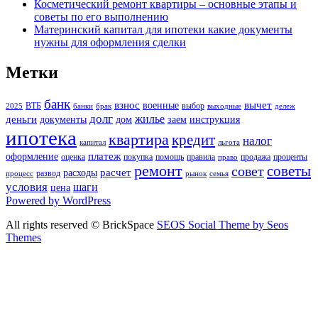
Косметический ремонт квартиры – основные этапы и
советы по его выполнению
Материнский капитал для ипотеки какие документы
нужны для оформления сделки
Метки
банк
взнос
вычет
военные
ВТБ
выбор
2025
банки
брак
выходные
дележ
долг
жилье
деньги
документы
дом
заем
инструкция
ипотека
квартира
кредит
налог
капитал
льгота
платеж
оформление
оценка
покупка
помощь
правила
продажа
проценты
право
ремонт
советы
совет
расчет
расходы
развод
процесс
рынок
семья
условия
шаги
цена
Powered by WordPress
All rights reserved © BrickSpace
SEOS Social Theme by Seos
Themes