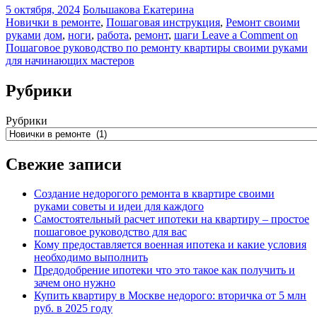
5 октября, 2024
Большакова Екатерина
Новички в ремонте
,
Пошаговая инструкция
,
Ремонт своими
руками
дом
,
ноги
,
работа
,
ремонт
,
шаги
Leave a Comment
on
Пошаговое руководство по ремонту квартиры своими руками
для начинающих мастеров
Рубрики
Рубрики
Свежие записи
Создание недорогого ремонта в квартире своими
руками советы и идеи для каждого
Самостоятельный расчет ипотеки на квартиру – простое
пошаговое руководство для вас
Кому предоставляется военная ипотека и какие условия
необходимо выполнить
Предодобрение ипотеки что это такое как получить и
зачем оно нужно
Купить квартиру в Москве недорого: вторичка от 5 млн
руб. в 2025 году