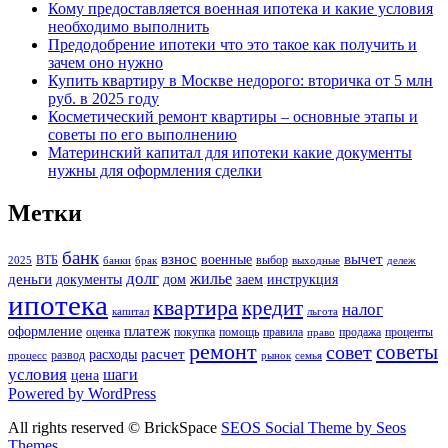
Кому предоставляется военная ипотека и какие условия
необходимо выполнить
Предодобрение ипотеки что это такое как получить и
зачем оно нужно
Купить квартиру в Москве недорого: вторичка от 5 млн
руб. в 2025 году
Косметический ремонт квартиры – основные этапы и
советы по его выполнению
Материнский капитал для ипотеки какие документы
нужны для оформления сделки
Метки
банк
взнос
вычет
военные
ВТБ
выбор
2025
банки
брак
выходные
дележ
долг
жилье
деньги
документы
дом
заем
инструкция
ипотека
квартира
кредит
налог
капитал
льгота
платеж
оформление
оценка
покупка
помощь
правила
продажа
проценты
право
ремонт
советы
совет
расчет
расходы
развод
процесс
рынок
семья
условия
шаги
цена
Powered by WordPress
All rights reserved © BrickSpace
SEOS Social Theme by Seos
Themes