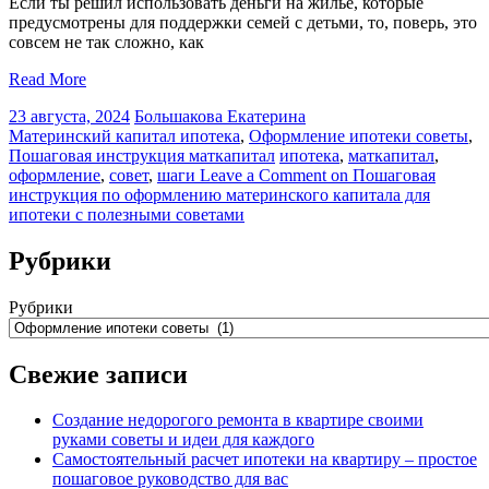
Если ты решил использовать деньги на жильё, которые
предусмотрены для поддержки семей с детьми, то, поверь, это
совсем не так сложно, как
Read More
23 августа, 2024
Большакова Екатерина
Материнский капитал ипотека
,
Оформление ипотеки советы
,
Пошаговая инструкция маткапитал
ипотека
,
маткапитал
,
оформление
,
совет
,
шаги
Leave a Comment
on Пошаговая
инструкция по оформлению материнского капитала для
ипотеки с полезными советами
Рубрики
Рубрики
Свежие записи
Создание недорогого ремонта в квартире своими
руками советы и идеи для каждого
Самостоятельный расчет ипотеки на квартиру – простое
пошаговое руководство для вас