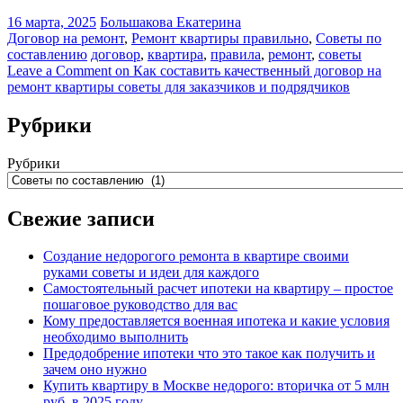
16 марта, 2025
Большакова Екатерина
Договор на ремонт
,
Ремонт квартиры правильно
,
Советы по
составлению
договор
,
квартира
,
правила
,
ремонт
,
советы
Leave a Comment
on Как составить качественный договор на
ремонт квартиры советы для заказчиков и подрядчиков
Рубрики
Рубрики
Свежие записи
Создание недорогого ремонта в квартире своими
руками советы и идеи для каждого
Самостоятельный расчет ипотеки на квартиру – простое
пошаговое руководство для вас
Кому предоставляется военная ипотека и какие условия
необходимо выполнить
Предодобрение ипотеки что это такое как получить и
зачем оно нужно
Купить квартиру в Москве недорого: вторичка от 5 млн
руб. в 2025 году