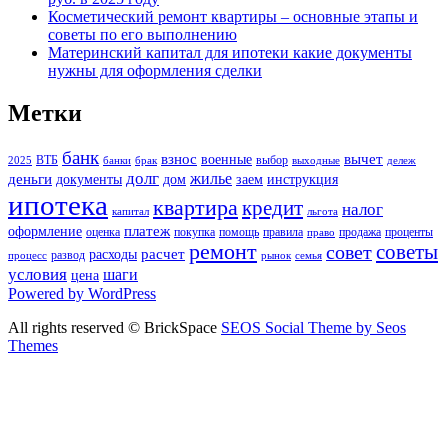
Косметический ремонт квартиры – основные этапы и
советы по его выполнению
Материнский капитал для ипотеки какие документы
нужны для оформления сделки
Метки
банк
взнос
вычет
военные
ВТБ
выбор
2025
банки
брак
выходные
дележ
долг
жилье
деньги
документы
дом
заем
инструкция
ипотека
квартира
кредит
налог
капитал
льгота
платеж
оформление
оценка
покупка
помощь
правила
продажа
проценты
право
ремонт
советы
совет
расчет
расходы
развод
процесс
рынок
семья
условия
шаги
цена
Powered by WordPress
All rights reserved © BrickSpace
SEOS Social Theme by Seos
Themes