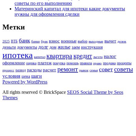
советы по его выполнению
Материнский капитал для ипотеки какие документы
нужны для оформления сделки
Метки
банк
взнос
вычет
военные
ВТБ
выбор
2025
банки
брак
выходные
дележ
долг
жилье
деньги
документы
дом
заем
инструкция
ипотека
квартира
кредит
налог
капитал
льгота
платеж
оформление
оценка
покупка
помощь
правила
продажа
проценты
право
ремонт
советы
совет
расчет
расходы
развод
процесс
рынок
семья
условия
шаги
цена
Powered by WordPress
All rights reserved © BrickSpace
SEOS Social Theme by Seos
Themes