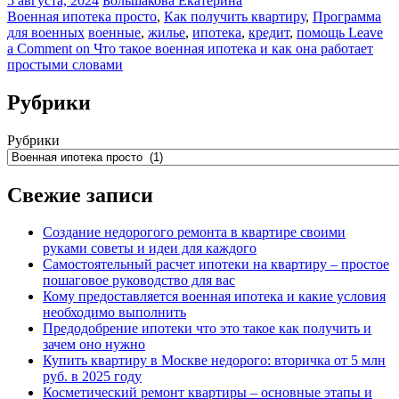
5 августа, 2024
Большакова Екатерина
Военная ипотека просто
,
Как получить квартиру
,
Программа
для военных
военные
,
жилье
,
ипотека
,
кредит
,
помощь
Leave
a Comment
on Что такое военная ипотека и как она работает
простыми словами
Рубрики
Рубрики
Свежие записи
Создание недорогого ремонта в квартире своими
руками советы и идеи для каждого
Самостоятельный расчет ипотеки на квартиру – простое
пошаговое руководство для вас
Кому предоставляется военная ипотека и какие условия
необходимо выполнить
Предодобрение ипотеки что это такое как получить и
зачем оно нужно
Купить квартиру в Москве недорого: вторичка от 5 млн
руб. в 2025 году
Косметический ремонт квартиры – основные этапы и