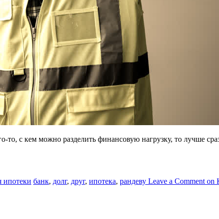
о-то, с кем можно разделить финансовую нагрузку, то лучше сра
я ипотеки
банк
,
долг
,
друг
,
ипотека
,
рандеву
Leave a Comment
on 