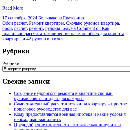
Read More
17 сентября, 2024
Большакова Екатерина
Обои расчет
,
Ремонт квартиры
,
Сколько рулонов
квартира
,
обои
,
расчет
,
ремонт
,
рулоны
Leave a Comment
on Как
правильно рассчитать количество пакетов обоев для ремонта
квартиры и 42 рулона в расчет
Рубрики
Рубрики
Свежие записи
Создание недорогого ремонта в квартире своими
руками советы и идеи для каждого
Самостоятельный расчет ипотеки на квартиру – простое
пошаговое руководство для вас
Кому предоставляется военная ипотека и какие условия
необходимо выполнить
Предодобрение ипотеки что это такое как получить и
зачем оно нужно