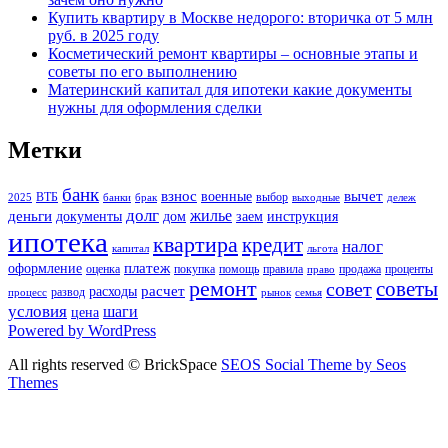
Купить квартиру в Москве недорого: вторичка от 5 млн
руб. в 2025 году
Косметический ремонт квартиры – основные этапы и
советы по его выполнению
Материнский капитал для ипотеки какие документы
нужны для оформления сделки
Метки
банк
взнос
вычет
военные
ВТБ
выбор
2025
банки
брак
выходные
дележ
долг
жилье
деньги
документы
дом
заем
инструкция
ипотека
квартира
кредит
налог
капитал
льгота
платеж
оформление
оценка
покупка
помощь
правила
продажа
проценты
право
ремонт
советы
совет
расчет
расходы
развод
процесс
рынок
семья
условия
шаги
цена
Powered by WordPress
All rights reserved © BrickSpace
SEOS Social Theme by Seos
Themes