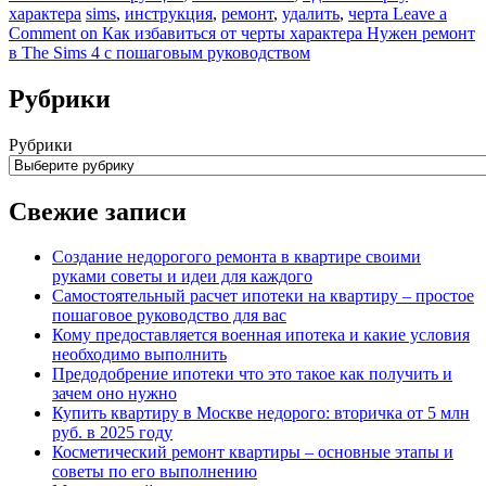
характера
sims
,
инструкция
,
ремонт
,
удалить
,
черта
Leave a
Comment
on Как избавиться от черты характера Нужен ремонт
в The Sims 4 с пошаговым руководством
Рубрики
Рубрики
Свежие записи
Создание недорогого ремонта в квартире своими
руками советы и идеи для каждого
Самостоятельный расчет ипотеки на квартиру – простое
пошаговое руководство для вас
Кому предоставляется военная ипотека и какие условия
необходимо выполнить
Предодобрение ипотеки что это такое как получить и
зачем оно нужно
Купить квартиру в Москве недорого: вторичка от 5 млн
руб. в 2025 году
Косметический ремонт квартиры – основные этапы и
советы по его выполнению