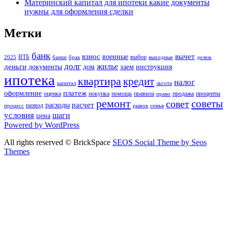
Материнский капитал для ипотеки какие документы
нужны для оформления сделки
Метки
банк
взнос
вычет
военные
ВТБ
выбор
2025
банки
брак
выходные
дележ
долг
жилье
деньги
документы
дом
заем
инструкция
ипотека
квартира
кредит
налог
капитал
льгота
платеж
оформление
оценка
покупка
помощь
правила
продажа
проценты
право
ремонт
советы
совет
расчет
расходы
развод
процесс
рынок
семья
условия
шаги
цена
Powered by WordPress
All rights reserved © BrickSpace
SEOS Social Theme by Seos
Themes