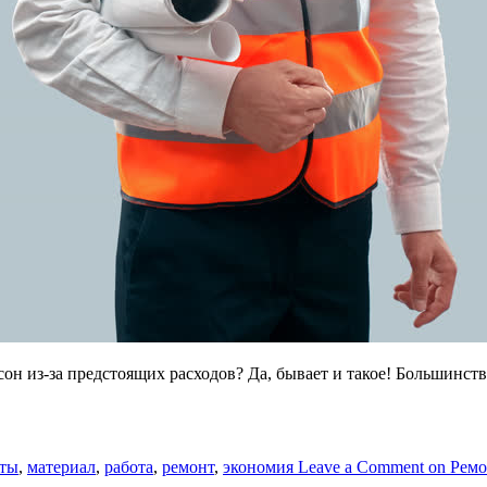
сон из-за предстоящих расходов? Да, бывает и такое! Большинств
аты
,
материал
,
работа
,
ремонт
,
экономия
Leave a Comment
on Ремо