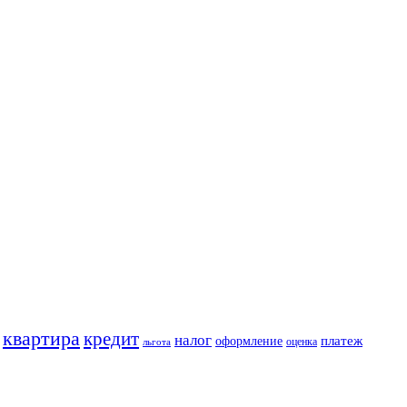
квартира
кредит
налог
платеж
оформление
оценка
льгота