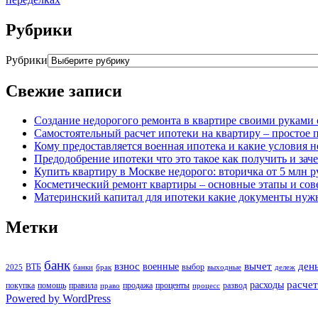
Рубрики
Рубрики
Свежие записи
Создание недорогого ремонта в квартире своими руками 
Самостоятельный расчет ипотеки на квартиру – простое 
Кому предоставляется военная ипотека и какие условия 
Предодобрение ипотеки что это такое как получить и зач
Купить квартиру в Москве недорого: вторичка от 5 млн ру
Косметический ремонт квартиры – основные этапы и со
Материнский капитал для ипотеки какие документы нуж
Метки
банк
взнос
вычет
ден
военные
ВТБ
выбор
2025
банки
брак
выходные
дележ
расчет
расходы
покупка
помощь
правила
продажа
проценты
развод
право
процесс
Powered by WordPress