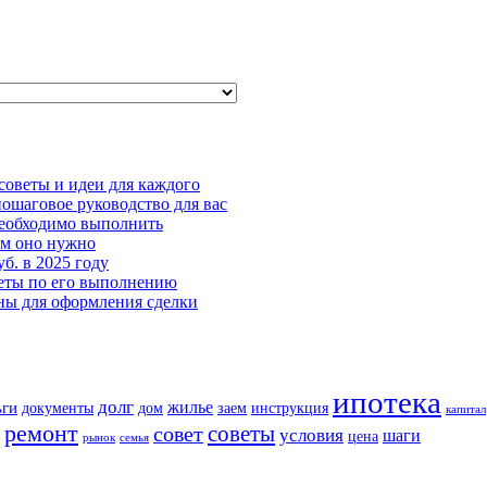
советы и идеи для каждого
пошаговое руководство для вас
необходимо выполнить
ем оно нужно
б. в 2025 году
веты по его выполнению
ны для оформления сделки
ипотека
долг
жилье
ьги
документы
дом
заем
инструкция
капитал
ремонт
советы
совет
условия
шаги
цена
рынок
семья